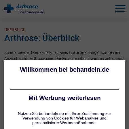
Arthrose
behandeln
ÜBERBLICK
Arthrose: Überblick
Schmerzende Gelenke seien es Knie, Hüfte oder Finger können ein
Anzeichen für Arthrose sein. Die typischen Beschwerden gehen auf
einen fortschreitenden Gelenkverschleiß zurück, der sich zu Beginn
nur mit gelegentlichen Schmerzen bemerkbar macht. Im späteren
Krankheitsstadium kann es zu Dauerschmerzen,
Bewegungsbeeinträchtigungen und Gelenkverformungen kommen.
Umso wichtiger ist eine frühzeitige Behandlung. So können
Schmerzen gelindert und die Beweglichkeit verbessert werden.
Schlussendlich können die richtigen Therapiemaßnahmen auch
dazu beitragen, das Fortschreiten der Erkrankung zu verzögern.