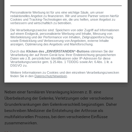
Arthrose: Ursachen
Neben einer familiären Veranlagung können z. B. eine
Überbelastung der Gelenke, Verletzungen oder verschiedene
Grunderkrankungen den Gelenkverschleiß begünstigen. Daher
beschreiben Mediziner die Entstehung der Arthrose als
multifaktoriellen Prozess, bei dem verschiedene Einflüsse
zusammenwirken.