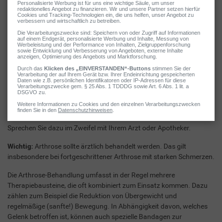
pflanzlichen Wirkstoffen
zur Verfügung, die traditionell zur
Linderung von Gelenkbeschwerden angewendet werden.
Gut zu wissen:
Die lokale Anwendung ist in der Regel besonders gut
verträglich.
Schmerztabletten bei Arthrose
In manchen Fällen kann auch die kurzzeitige Einnahme von
Schmerztabletten (z. B. Diclofenac, Ibuprofen) sinnvoll sein.
Sprechen Sie dazu im Zweifel mit Ihrem Arzt oder Apotheker.
Wichtig:
Arthrose sollte ärztlich behandelt werden. Das gilt
insbesondere bei fortgeschrittener Arthrose mit starken Schmerzen.
Die Arthrose-Behandlung umfasst in der Regel mehrere
Therapiebausteine, die oft kombiniert zum Einsatz kommen. Dazu
zählen zum Beispiel die Reduktion von Übergewicht und
regelmäßige (sanfte!) Bewegung. In Abhängigkeit davon, welches
Gelenk betroffen ist, können auch spezielle Bandagen zur