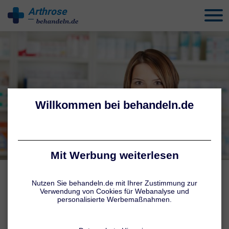
Arthrose
behandeln
SCHMERZMITTEL
Mittel gegen Arthrose
Autoren:
Tatiana Schmid
,
Jennifer Hamatschek
Stand: 28.07.26