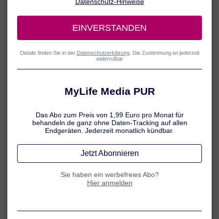
Alle behandeln.de Inhalte werden von medizinischem
Fachjournalisten überprüft.
In der Apotheke stehen rezeptfreie Schmerzmittel zur Verfügung,
die bei akuten Arthrosebeschwerden zum Einsatz kommen können.
Erfahren Sie hier mehr dazu.
Schmerzsalben bei Arthrose
Bei akuten Beschwerden kommt es auf eine zuverlässige
Schmerztherapie an. Hierfür werden meist schmerzlindernde und
entzündungshemmende
Medikamente zur lokalen Anwendung
eingesetzt.
Empfohlen werden in der Regel Wirkstoffe aus der Gruppe der
sogenannten NSAR (nicht-steroidalen Antirheumatika), die sowohl
schmerzlindernd als auch entzündungshemmend wirken. Zu diesen
Wirkstoffen zählen zum Beispiel
Diclofenac und Ibuprofen
.
Zur lokalen Anwendung stehen auch Präparate auf Basis von