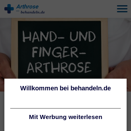
Arthrose
behandeln
KRANKHEITSBILDER
Hand- und Fingerarthrose:
Überblick
Autoren:
Tatiana Schmid
,
Jennifer Hamatschek