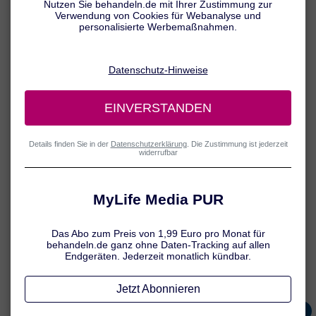
Stand: 30.07.26
Alle behandeln.de Inhalte werden von medizinischem
Fachjournalisten überprüft.
Wenn die Finger schmerzen und alltägliche Bewegungen wie z. B.
das Öffnen einen Schraubverschlusses zum Problem werden, kann
dies auf einen Gelenkverschleiß in den Händen hindeuten. In
Abhängigkeit davon, welche Fingergelenke befallen sind, werden
verschiedene Arthroseformen unterschieden. Als erste Anzeichen
treten meist Spannungsgefühle auf. Typisch ist auch, dass sich die
Finger morgens steif anfühlen. Im Krankheitsverlauf stellen sich
Schmerzen ein, die oft von einer verminderten Gelenkbeweglichkeit
begleitet werden.
Die Arthrose-Forschung konzentrierte sich in den letzten Jahren
vorwiegend auf die großen Gelenke wie Hüfte und Knie. Dennoch
sind auch die kleineren Gelenke in den Händen häufig von der
Erkrankung betroffen, was mitunter zu erheblichen
Beeinträchtigungen im Alltag führt.