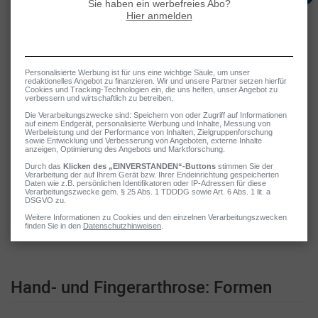
Krankheitsbilder
Arthrose in den Händen
Heberden-Arthrose: Fingerendgelenke betroffen
Bouchard-Arthrose: Fingermittelgelenke betroffen
Rhizarthrose: Daumensattelgelenk betroffen
Handgelenksarthrose: Handwurzel betroffen
Fortschreitender Abbau der Knorpelschicht
Akut schmerzhafte und symptomfrei/-arme Phasen wechseln
sich ab
Symptome: z. B. Schmerzen, Bewegungseinschränkungen,
Schwellungen, Knotenbildung (speziell bei Heberden- und
Bouchard-Arthrose)
Hand- und Fingerarthrose: Formen