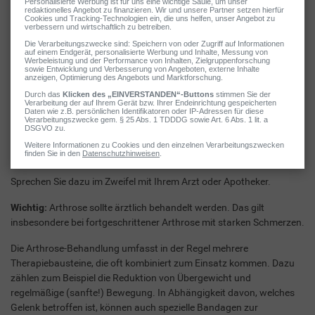
pflanzlichen Wirkstoffen
zur Verfügung, die traditionell zur
Linderung von Gelenkbeschwerden angewendet werden.
Gut zu wissen:
Die lokale Anwendung ist in der Regel besonders gut
verträglich.
Schmerztabletten bei Arthrose
In manchen Fällen kann auch die kurzzeitige Einnahme von
Schmerztabletten (z. B. Diclofenac, Ibuprofen) sinnvoll sein.
Sprechen Sie dazu im Zweifel mit Ihrem Arzt oder Apotheker.
Wichtig:
Arthrose sollte ärztlich behandelt werden. Das gilt
insbesondere bei fortgeschrittener Arthrose mit starken Schmerzen.
Die Arthrose-Behandlung umfasst in der Regel mehrere
Therapiebausteine, die oft kombiniert zum Einsatz kommen. Dazu
zählen zum Beispiel die Reduktion von Übergewicht und
regelmäßige (sanfte!) Bewegung. In Abhängigkeit davon, welches
Gelenk betroffen ist, können auch spezielle Bandagen zur