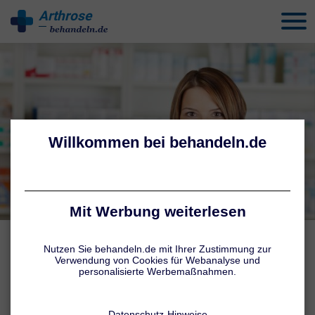
Arthrose
behandeln
SCHMERZMITTEL & CO.
Mittel gegen Arthrose
Autoren:
Tatiana Schmid
,
Jennifer Hamatschek
Stand: 06.08.26