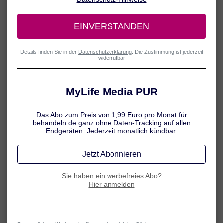
Alle behandeln.de Inhalte werden von medizinischem
Fachjournalisten überprüft.
In der Apotheke stehen rezeptfreie Schmerzmittel zur Verfügung,
die bei akuten Arthrosebeschwerden zum Einsatz kommen können.
Erfahren Sie hier mehr dazu.
Schmerzsalben bei Arthrose
Bei akuten Beschwerden kommt es auf eine zuverlässige
Schmerztherapie an. Hierfür werden meist schmerzlindernde und
entzündungshemmende
Medikamente zur lokalen Anwendung
eingesetzt.
Empfohlen werden in der Regel Wirkstoffe aus der Gruppe der
sogenannten NSAR (nicht-steroidalen Antirheumatika), die sowohl
schmerzlindernd als auch entzündungshemmend wirken. Zu diesen
Wirkstoffen zählen zum Beispiel
Diclofenac und Ibuprofen
.
Zur lokalen Anwendung stehen auch Präparate auf Basis von