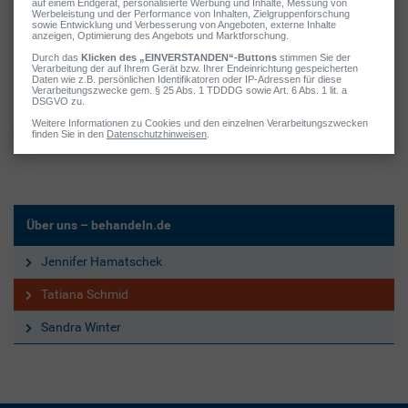
evidenzbasierter Beiträge zu medizinischen und
ernährungsbezogenen Themen, die sowohl Fachkreise als auch ein
breites Publikum erreichen.
Als Chefredakteurin für Gesundheit und Ernährung bei der MyLife
Media GmbH steht Tatiana für evidenzbasierte, praxisnahe und
journalistisch hochwertige Gesundheitskommunikation, die
aktuellen wissenschaftlichen Standards folgt.
Über uns – behandeln.de
Jennifer Hamatschek
Tatiana Schmid
Sandra Winter