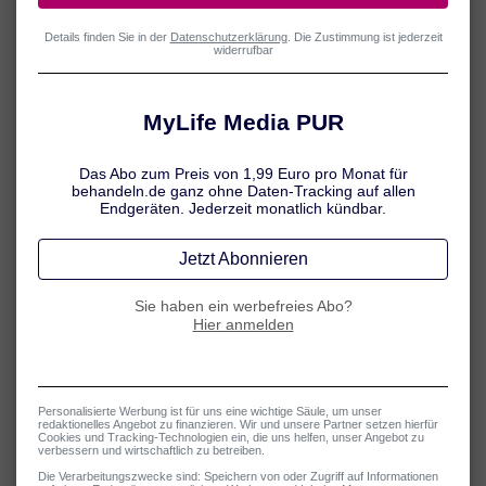
UNSERE AUTOREN
Tatiana Schmid
Gesundheit und Ernährung
Tatiana Schmid ist eine profilierte Fachjournalistin für Gesundheit,
Medizin und Ernährung mit über einem Jahrzehnt redaktioneller
Erfahrung. Ihr Studium der Ernährungswissenschaften an der
Justus-Liebig-Universität Gießen schloss sie als Diplom-
Oecotrophologin erfolgreich ab – mit fundiertem Wissen in
Humanernährung, Prävention und gesundheitswissenschaftlicher
Kommunikation.
Nach Stationen bei renommierten Institutionen, darunter die
Deutsche Gesellschaft für Ernährung (DGE), ist sie seit 2011 als
Autorin und Redakteurin tätig. Ihr Fokus liegt auf der Erstellung